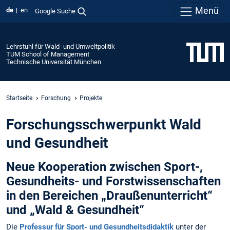
Menü
de
en
Google Suche
Lehrstuhl für Wald- und Umweltpolitik
TUM School of Management
Technische Universität München
Startseite
Forschung
Projekte
Forschungsschwerpunkt Wald
und Gesundheit
Neue Kooperation zwischen Sport-,
Gesundheits- und Forstwissenschaften
in den Bereichen „Draußenunterricht“
und „Wald & Gesundheit“
Die
Professur für Sport- und Gesundheitsdidaktik
unter der