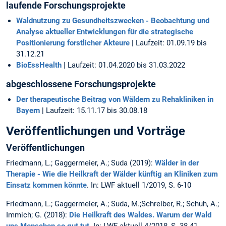
laufende Forschungsprojekte
Waldnutzung zu Gesundheitszwecken - Beobachtung und
Analyse aktueller Entwicklungen für die strategische
Positionierung forstlicher Akteure
| Laufzeit: 01.09.19 bis
31.12.21
BioEssHealth
| Laufzeit: 01.04.2020 bis 31.03.2022
abgeschlossene Forschungsprojekte
Der therapeutische Beitrag von Wäldern zu Rehakliniken in
Bayern
| Laufzeit: 15.11.17 bis 30.08.18
Veröffentlichungen und Vorträge
Veröffentlichungen
Friedmann, L.; Gaggermeier, A.; Suda (2019):
Wälder in der
Therapie - Wie die Heilkraft der Wälder künftig an Kliniken zum
Einsatz kommen könnte
. In: LWF aktuell 1/2019, S. 6-10
Friedmann, L.; Gaggermeier, A.; Suda, M.;Schreiber, R.; Schuh, A.;
Immich; G. (2018):
Die Heilkraft des Waldes. Warum der Wald
uns Menschen so gut tut
. In: LWF aktuell 4/2018, S. 38-41