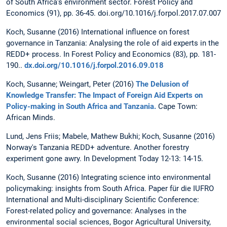
of South Africa's environment sector. Forest Policy and
Economics (91), pp. 36-45. doi.org/10.1016/j.forpol.2017.07.007
Koch, Susanne (2016) International influence on forest
governance in Tanzania: Analysing the role of aid experts in the
REDD+ process. In Forest Policy and Economics (83), pp. 181-
190..
dx.doi.org/10.1016/j.forpol.2016.09.018
Koch, Susanne; Weingart, Peter (2016)
The Delusion of
Knowledge Transfer: The Impact of Foreign Aid Experts on
Policy-making in South Africa and Tanzania.
Cape Town:
African Minds.
Lund, Jens Friis; Mabele, Mathew Bukhi; Koch, Susanne (2016)
Norway's Tanzania REDD+ adventure. Another forestry
experiment gone awry. In Development Today 12-13: 14-15.
Koch, Susanne (2016) Integrating science into environmental
policymaking: insights from South Africa. Paper für die IUFRO
International and Multi-disciplinary Scientific Conference:
Forest-related policy and governance: Analyses in the
environmental social sciences, Bogor Agricultural University,