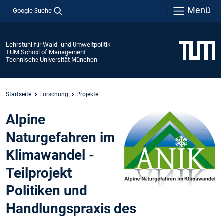
Menü
Google Suche
Lehrstuhl für Wald- und Umweltpolitik
TUM School of Management
Technische Universität München
Startseite
Forschung
Projekte
Alpine
Naturgefahren im
Klimawandel -
Teilprojekt
Politiken und
Handlungspraxis des