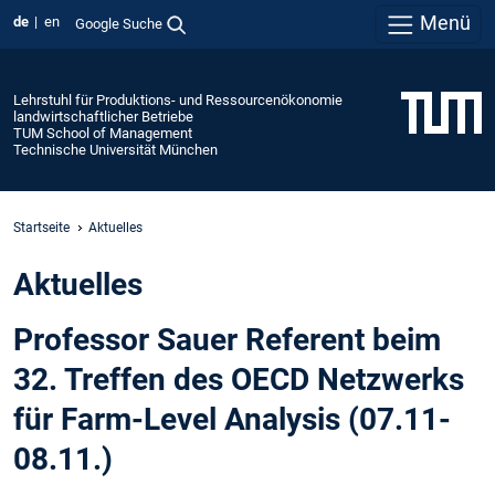
Menü
de
en
Google Suche
Lehrstuhl für Produktions- und Ressourcenökonomie
landwirtschaftlicher Betriebe
TUM School of Management
Technische Universität München
Startseite
Aktuelles
Aktuelles
Professor Sauer Referent beim
32. Treffen des OECD Netzwerks
für Farm-Level Analysis (07.11-
08.11.)