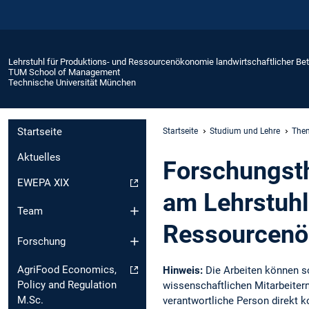
Lehrstuhl für Produktions- und Ressourcenökonomie landwirtschaftlicher Bet
TUM School of Management
Technische Universität München
Startseite
Startseite
Studium und Lehre
Them
Aktuelles
Forschungsth
EWEPA XIX
am Lehrstuhl
Team
Ressourcen
Forschung
AgriFood Economics,
Hinweis:
Die Arbeiten können so
Policy and Regulation
wissenschaftlichen Mitarbeitern
M.Sc.
verantwortliche Person direkt 