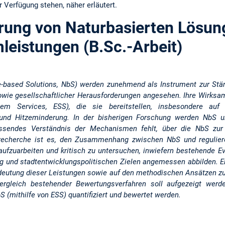
 Verfügung stehen, näher erläutert.
erung von Naturbasierten Lösun
eistungen (B.Sc.-Arbeit)
e-based Solutions, NbS) werden zunehmend als Instrument zur Stär
owie gesellschaftlicher Herausforderungen angesehen. Ihre Wirksa
tem Services, ESS), die sie bereitstellen, insbesondere auf 
g und Hitzeminderung. In der bisherigen Forschung werden NbS 
ssendes Verständnis der Mechanismen fehlt, über die NbS zur 
turrecherche ist es, den Zusammenhang zwischen NbS und reguli
ufzuarbeiten und kritisch zu untersuchen, inwiefern bestehende Ev
 und stadtentwicklungspolitischen Zielen angemessen abbilden. E
eutung dieser Leistungen sowie auf den methodischen Ansätzen zu
rgleich bestehender Bewertungsverfahren soll aufgezeigt werd
S (mithilfe von ESS) quantifiziert und bewertet werden.