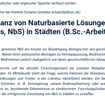
utscher oder englischer Sprache verfasst werden.
itte bei Annette Schantz (annette.schantz[at]tum.de).
tanz von Naturbasierte Lösunge
s, NbS) in Städten (B.Sc.-Arbei
 gewinnen NbS als Ansatz zur Bewältigung ökologischer und gesell
Neben ihren potenziellen Beiträgen zu Klimaanpassung, Biodiversit
r Maßnahmen jedoch maßgeblich von deren gesellschaftlicher Akzep
cherche soll der aktuelle Forschungsstand zur sozialen Akzep
den. Im Mittelpunkt steht die Frage, welche Faktoren die Akzept
rderungen und Treiber in der Literatur identifiziert werden. Ein 
Solutions (z. B. Entsiegelung, urbane Bodenaufwertung oder was
 ist es, bestehende Erkenntnisse zu strukturieren, Forschungslück
 die erfolgreiche Umsetzung von NbS in Städten zu schaffen.