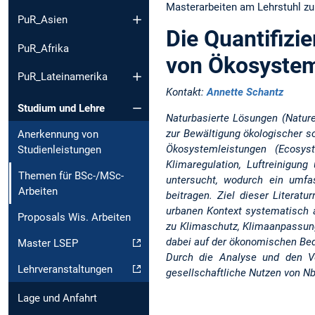
Masterarbeiten am Lehrstuhl zur
PuR_Asien
Die Quantifizi
PuR_Afrika
von Ökosysteml
PuR_Lateinamerika
Kontakt:
Annette Schantz
Studium und Lehre
Naturbasierte Lösungen (Natur
zur Bewältigung ökologischer s
Anerkennung von
Ökosystemleistungen (Ecosys
Studienleistungen
Klimaregulation, Luftreinigun
Themen für BSc-/MSc-
untersucht, wodurch ein umfa
Arbeiten
beitragen. Ziel dieser Litera
urbanen Kontext systematisch a
Proposals Wis. Arbeiten
zu Klimaschutz, Klimaanpassung
dabei auf der ökonomischen Bed
Master LSEP
Durch die Analyse und den Ve
Lehrveranstaltungen
gesellschaftliche Nutzen von Nb
Lage und Anfahrt