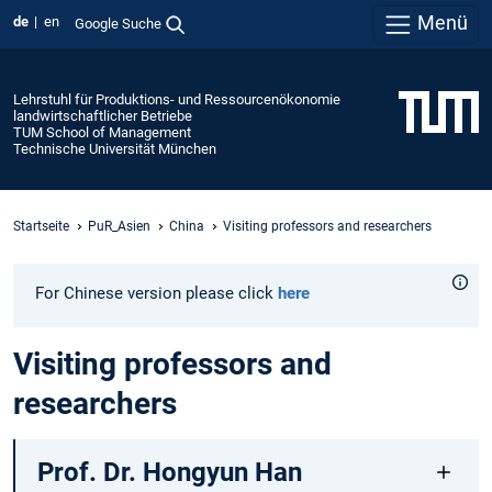
Menü
de
en
Google Suche
Lehrstuhl für Produktions- und Ressourcenökonomie
landwirtschaftlicher Betriebe
TUM School of Management
Technische Universität München
Startseite
PuR_Asien
China
Visiting professors and researchers
For Chinese version please click
here
Visiting professors and
researchers
Prof. Dr. Hongyun Han