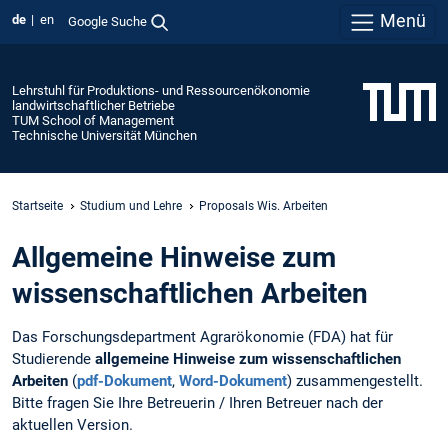
Menü
de
en
Google Suche
Lehrstuhl für Produktions- und Ressourcenökonomie
landwirtschaftlicher Betriebe
TUM School of Management
Technische Universität München
Startseite
Studium und Lehre
Proposals Wis. Arbeiten
Allgemeine Hinweise zum
wissenschaftlichen Arbeiten
Das Forschungsdepartment Agrarökonomie (FDA) hat für
Studierende
allgemeine Hinweise zum wissenschaftlichen
Arbeiten
(
pdf-Dokument
,
Word-Dokument
) zusammengestellt.
Bitte fragen Sie Ihre Betreuerin / Ihren Betreuer nach der
aktuellen Version.