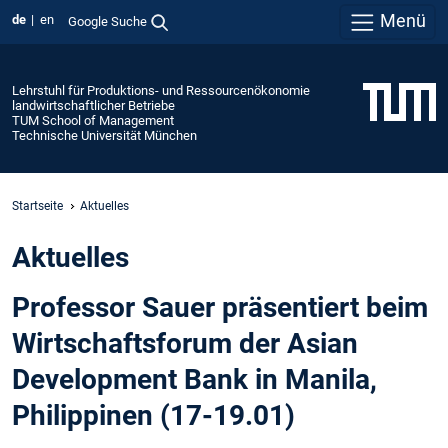
Menü
de
en
Google Suche
Lehrstuhl für Produktions- und Ressourcenökonomie
landwirtschaftlicher Betriebe
TUM School of Management
Technische Universität München
Startseite
Aktuelles
Aktuelles
Professor Sauer präsentiert beim
Wirtschaftsforum der Asian
Development Bank in Manila,
Philippinen (17-19.01)