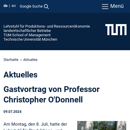
Menü
de
en
Google Suche
Lehrstuhl für Produktions- und Ressourcenökonomie
landwirtschaftlicher Betriebe
TUM School of Management
Technische Universität München
Startseite
Aktuelles
Aktuelles
Gastvortrag von Professor
Christopher O'Donnell
09.07.2024
Am Montag, den 8. Juli, hatte der