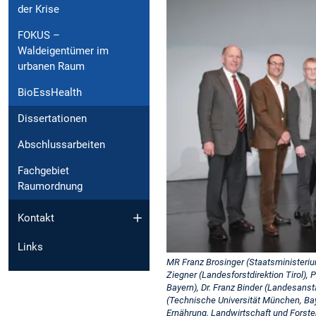
der Krise
FOKUS –
Waldeigentümer im
urbanen Raum
BioEssHealth
Dissertationen
Abschlussarbeiten
Fachgebiet
Raumordnung
Kontakt
Links
MR Franz Brosinger (Staatsministerium
Ziegner (Landesforstdirektion Tirol),
Bayern), Dr. Franz Binder (Landesanst
(Technische Universität München, Ba
Ernährung, Landwirtschaft und Forste