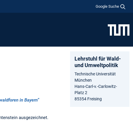
Google Suche
Lehrstuhl für Wald-
und Umweltpolitik
Technische Universität
München
Hans-Carl-v.-Carlowitz-
Platz 2
85354 Freising
waldforen in Bayern“
htenstein ausgezeichnet.