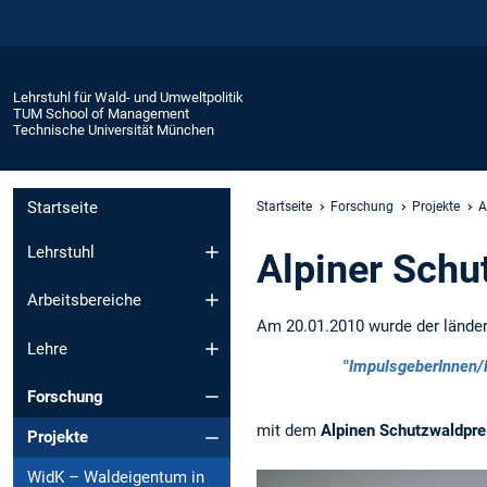
Lehrstuhl für Wald- und Umweltpolitik
TUM School of Management
Technische Universität München
Startseite
Startseite
Forschung
Projekte
A
Lehrstuhl
Alpiner Schu
Arbeitsbereiche
Am 20.01.2010 wurde der länder
Lehre
"
ImpulsgeberInnen/P
Forschung
mit dem
Alpinen Schutzwaldpre
Projekte
WidK – Waldeigentum in