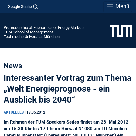
Menü
Google Suche
Professorship of Economics of Energy Markets
TUM School of Management
Technische Universität München
News
Interessanter Vortrag zum Thema
„Welt Energieprognose - ein
Ausblick bis 2040“
AKTUELLES
|
18.05.2012
Im Rahmen der TUM Speakers Series findet am 23. Mai 2012
um 15.30 Uhr bis 17 Uhr im Hörsaal N1080 am TU München
Campus Innenstadt (Theresienstr. 90, 80333 München) ein