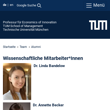
Menü
de
en
Google Suche
Professur für Economics of Innovation
TUM School of Management
Technische Universität München
Startseite
Team
Alumni
Wissenschaftliche Mitarbeiter*Innen
Dr. Linda Bandelow
Dr. Annette Becker