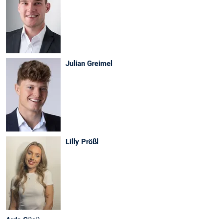
Julian Greimel
Lilly Prößl