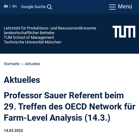
Menü
de
en
Google Suche
Lehrstuhl für Produktions- und Ressourcenökonomie
landwirtschaftlicher Betriebe
TUM School of Management
Technische Universität München
Startseite
Aktuelles
Aktuelles
Professor Sauer Referent beim
29. Treffen des OECD Network für
Farm-Level Analysis (14.3.)
14.03.2022