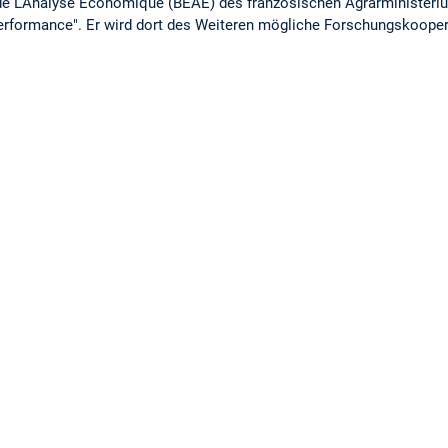
 de L’Analyse Economique (BEAE) des französischen Agrarministeri
rformance". Er wird dort des Weiteren mögliche Forschungskooper