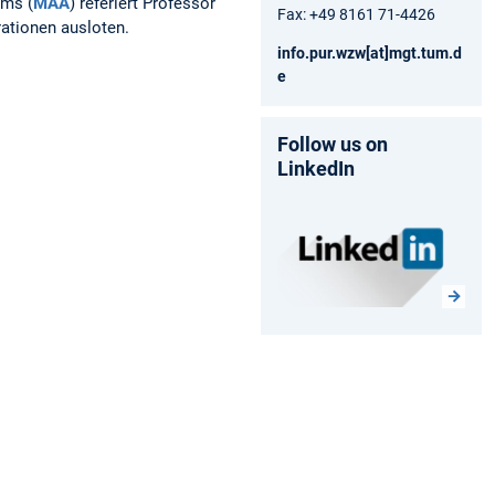
ums (
MAA
) referiert Professor
Fax: +49 8161 71-4426
ationen ausloten.
info.pur.wzw[at]mgt.tum.d
e
Follow us on
LinkedIn