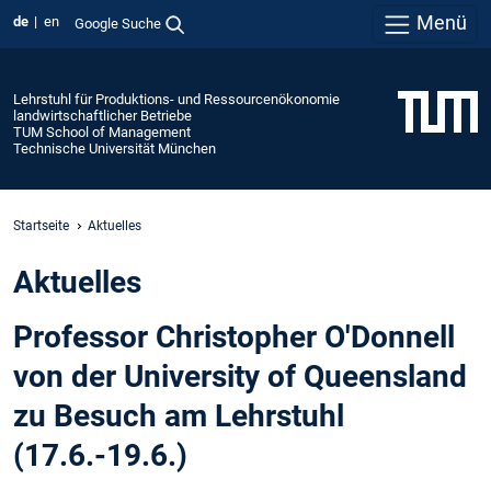
Menü
de
en
Google Suche
Lehrstuhl für Produktions- und Ressourcenökonomie
landwirtschaftlicher Betriebe
TUM School of Management
Technische Universität München
Startseite
Aktuelles
Aktuelles
Professor Christopher O'Donnell
von der University of Queensland
zu Besuch am Lehrstuhl
(17.6.-19.6.)