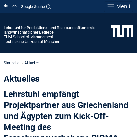
Menü
de
en
Google Suche
Lehrstuhl für Produktions- und Ressourcenökonomie
landwirtschaftlicher Betriebe
TUM School of Management
Technische Universität München
Startseite
Aktuelles
Aktuelles
Lehrstuhl empfängt
Projektpartner aus Griechenland
und Ägypten zum Kick-Off-
Meeting des