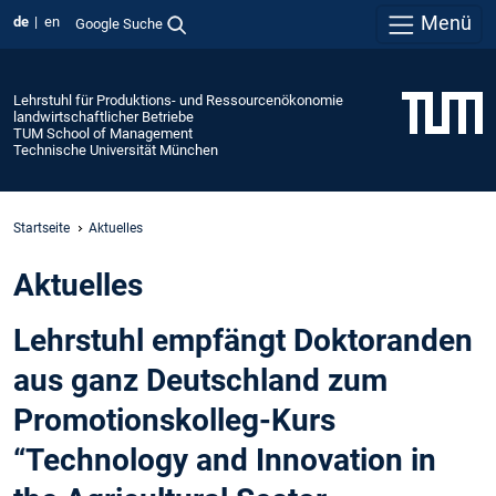
Menü
de
en
Google Suche
Lehrstuhl für Produktions- und Ressourcenökonomie
landwirtschaftlicher Betriebe
TUM School of Management
Technische Universität München
Startseite
Aktuelles
Aktuelles
Lehrstuhl empfängt Doktoranden
aus ganz Deutschland zum
Promotionskolleg-Kurs
“Technology and Innovation in