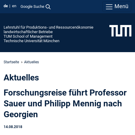
Menü
de
en
Google Suche
Lehrstuhl für Produktions- und Ressourcenökonomie
landwirtschaftlicher Betriebe
TUM School of Management
Technische Universität München
Startseite
Aktuelles
Aktuelles
Forschungsreise führt Professor
Sauer und Philipp Mennig nach
Georgien
14.08.2018