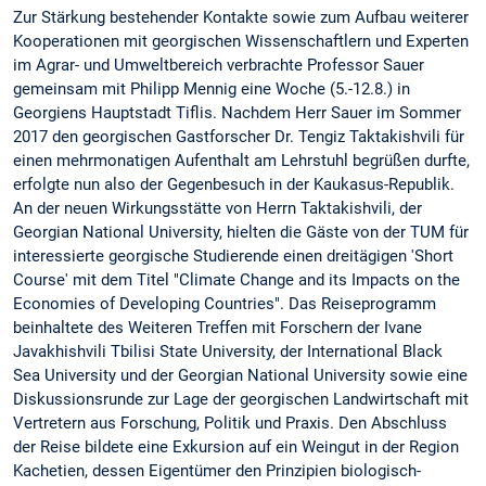
Zur Stärkung bestehender Kontakte sowie zum Aufbau weiterer
Kooperationen mit georgischen Wissenschaftlern und Experten
im Agrar- und Umweltbereich verbrachte Professor Sauer
gemeinsam mit Philipp Mennig eine Woche (5.-12.8.) in
Georgiens Hauptstadt Tiflis. Nachdem Herr Sauer im Sommer
2017 den georgischen Gastforscher Dr. Tengiz Taktakishvili für
einen mehrmonatigen Aufenthalt am Lehrstuhl begrüßen durfte,
erfolgte nun also der Gegenbesuch in der Kaukasus-Republik.
An der neuen Wirkungsstätte von Herrn Taktakishvili, der
Georgian National University, hielten die Gäste von der TUM für
interessierte georgische Studierende einen dreitägigen 'Short
Course' mit dem Titel "Climate Change and its Impacts on the
Economies of Developing Countries". Das Reiseprogramm
beinhaltete des Weiteren Treffen mit Forschern der Ivane
Javakhishvili Tbilisi State University, der International Black
Sea University und der Georgian National University sowie eine
Diskussionsrunde zur Lage der georgischen Landwirtschaft mit
Vertretern aus Forschung, Politik und Praxis. Den Abschluss
der Reise bildete eine Exkursion auf ein Weingut in der Region
Kachetien, dessen Eigentümer den Prinzipien biologisch-